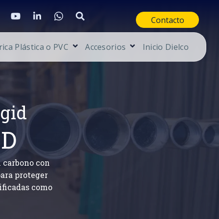
Contacto
rica Plástica o PVC
Accesorios
Inicio Dielco
igid
ID
l carbono con
para proteger
sificadas como