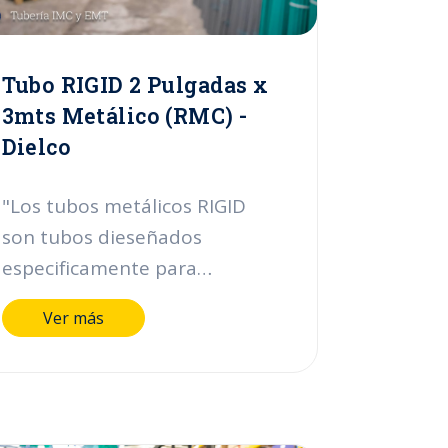
Dielco presentamos el tubo
Rigid de 1 pulgada con
longitud de 3mts."
Tubo RIGID 2 Pulgadas x
3mts Metálico (RMC) -
Dielco
"Los tubos metálicos RIGID
son tubos dieseñados
especificamente para
proteger los cables eléctricos
Ver más
en lugares y áreas clasificadas
de alto riesgo ( e instalaciones
industriales ya que estan
fabricados en aceros e