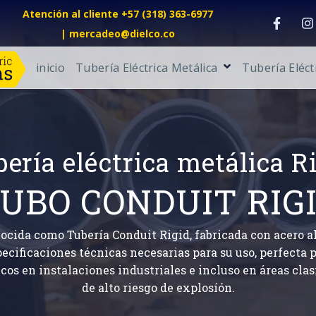
Atención al cliente +57 (318) 363-6977
| mercadeo@dielco.co
inicio
Tubería Eléctrica Metálica
Tubería Eléct
ería eléctrica metálica R
UBO CONDUIT RIG
cida como Tubería Conduit Rigid, fabricada con acero a
pecificaciones técnicas necesarias para su uso, perfecta 
icos en instalaciones industriales e incluso en áreas cla
de alto riesgo de explosíón.