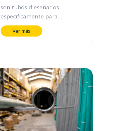
son tubos dieseñados
especificamente para
proteger los cables eléctricos
Ver más
en lugares y áreas clasificadas
de alto riesgo ( e instalaciones
industriales ya que estan
fabricados en aceros e
insumos altamente calificados.
Estos tubos están abalados
para uso nacional e
internacional, cuentan con la
certificación UL 6 y se fabrican
en instalaciones certificadas
por la ISOO 9001-2000. En