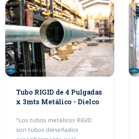
insumos altamente calificados.
Estos tubos están abalados
para uso nacional e
internacional, cuentan con la
certificación UL 6 y se fabrican
en instalaciones certificadas
por la ISOO 9001-2000. En
Dielco presentamos el tubo
Rigid de 1/2 pulgada con
longitud de 3mts."
Tubo RIGID de 4 Pulgadas
x 3mts Metálico - Dielco
"Los tubos metálicos RIGID
son tubos dieseñados