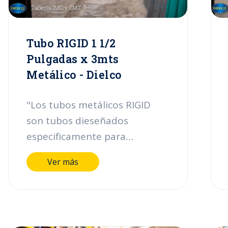
Dielco presentamos el tubo
Rigid de 3/4 pulgada con
longitud de 3mts."
Tubo RIGID 1 1/2
Pulgadas x 3mts
Metálico - Dielco
"Los tubos metálicos RIGID
son tubos dieseñados
especificamente para
proteger los cables eléctricos
Ver más
en lugares y áreas clasificadas
de alto riesgo ( e instalaciones
industriales ya que estan
fabricados en aceros e