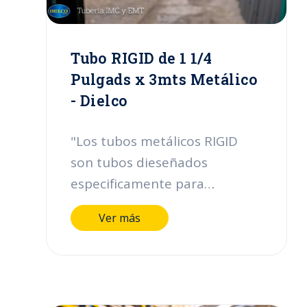
Dielco presentamos el tubo
Rigid de 1/2 pulgada con
longitud de 3mts."
Tubo RIGID de 1 1/4
Pulgads x 3mts Metálico
- Dielco
"Los tubos metálicos RIGID
son tubos dieseñados
especificamente para
proteger los cables eléctricos
Ver más
en lugares y áreas clasificadas
de alto riesgo ( e instalaciones
industriales ya que estan
fabricados en aceros e