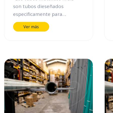
son tubos dieseñados
especificamente para
proteger los cables eléctricos
Ver más
en lugares y áreas clasificadas
de alto riesgo ( e instalaciones
industriales ya que estan
fabricados en aceros e
insumos altamente calificados.
Estos tubos están abalados
para uso nacional e
internacional, cuentan con la
certificación UL 6 y se fabrican
en instalaciones certificadas
por la ISOO 9001-2000. En