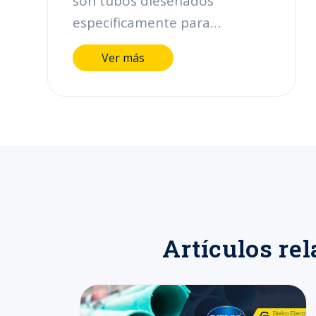
son tubos dieseñados
especificamente para
proteger los cables eléctricos
Ver más
en lugares y áreas clasificadas
de alto riesgo ( e instalaciones
industriales ya que estan
fabricados en aceros e
insumos altamente calificados.
Estos tubos están abalados
para uso nacional e
internacional, cuentan con la
certificación UL 6 y se fabrican
Artículos rel
en instalaciones certificadas
por la ISOO 9001-2000. En
Dielco presentamos el tubo