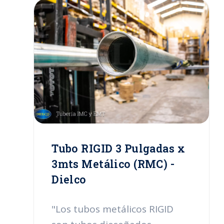
insumos altamente calificados.
Estos tubos están abalados
para uso nacional e
internacional, cuentan con la
certificación UL 6 y se fabrican
en instalaciones certificadas
por la ISOO 9001-2000. En
Dielco presentamos el tubo
Rigid de 1/2 pulgada con
longitud de 3mts."
Tubo RIGID 3 Pulgadas x
3mts Metálico (RMC) -
Dielco
"Los tubos metálicos RIGID