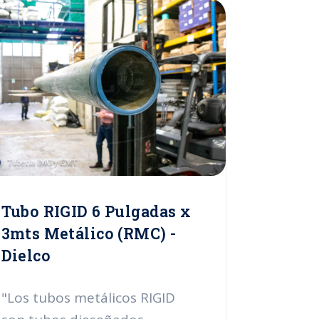
insumos altamente calificados.
Estos tubos están abalados
para uso nacional e
internacional ya que cuentan
con certificación UL 6 y se
fabrican en instalaciones
certificadas por la ISOO 9001-
2000. En Dielco presentamos
el tubo Rigid de 2 pulgadas
con longitud de 3mts."
Tubo RIGID 6 Pulgadas x
3mts Metálico (RMC) -
Dielco
"Los tubos metálicos RIGID