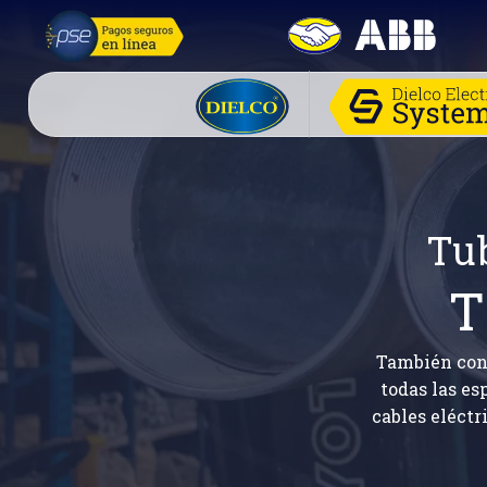
Tub
T
También cono
todas las es
cables eléctr