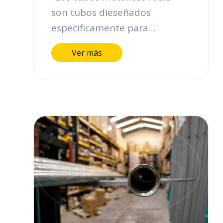
son tubos dieseñados
especificamente para
proteger los cables eléctricos
Ver más
en lugares y áreas clasificadas
de alto riesgo ( e instalaciones
industriales ya que estan
fabricados en aceros e
insumos altamente calificados.
Estos tubos están abalados
para uso nacional e
internacional, cuentan con la
certificación UL 6 y se fabrican
en instalaciones certificadas
por la ISOO 9001-2000. En